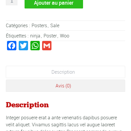
quantité
Ajouter au panier
de
Blue
Ninja
Catégories :
Posters
,
Sale
Poster
Étiquettes :
ninja
,
Poster
,
Woo
Facebook
Twitter
WhatsApp
Gmail
Description
Avis (0)
Description
Integer posuere erat a ante venenatis dapibus posuere
velit aliquet. Vivamus sagittis lacus vel augue laoreet