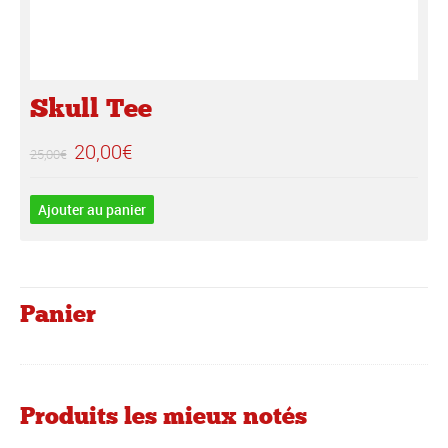
Skull Tee
Le
Le
20,00
€
25,00
€
prix
prix
initial
actuel
Ajouter au panier
était :
est :
25,00€.
20,00€.
Panier
Produits les mieux notés