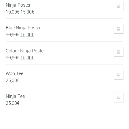
Ninja Poster
Le
Le
19,00
€
15,00
€
prix
prix
initial
actuel
Blue Ninja Poster
était :
est :
Le
Le
19,00
€
15,00
€
19,00€.
15,00€.
prix
prix
initial
actuel
Colour Ninja Poster
était :
est :
Le
Le
19,00
€
15,00
€
19,00€.
15,00€.
prix
prix
initial
actuel
Woo Tee
était :
est :
25,00
€
19,00€.
15,00€.
Ninja Tee
25,00
€