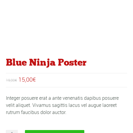
Blue Ninja Poster
Le
Le
15,00
€
19,00
€
prix
prix
initial
actuel
Integer posuere erat a ante venenatis dapibus posuere
velit aliquet. Vivamus sagittis lacus vel augue laoreet
était :
est :
rutrum faucibus dolor auctor.
19,00€.
15,00€.